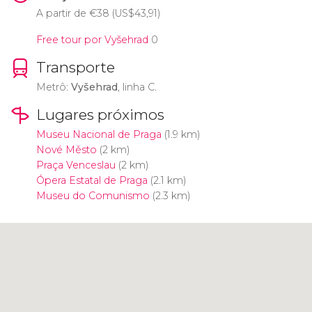
A partir de
€
38 (
US$
43,91)
Free tour por Vyšehrad
0
Transporte
Metrô:
Vyšehrad
, linha C.
Lugares próximos
Museu Nacional de Praga
(1.9 km)
Nové Město
(2 km)
Praça Venceslau
(2 km)
Ópera Estatal de Praga
(2.1 km)
Museu do Comunismo
(2.3 km)
Clique para usar o mapa