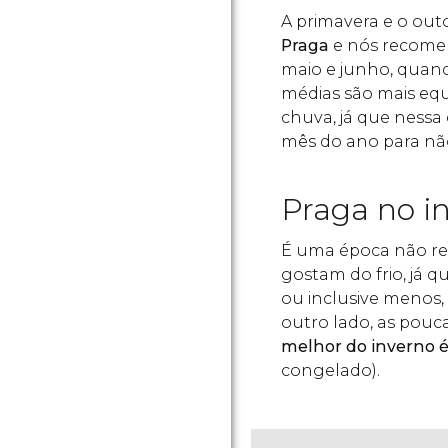
A primavera e o out
Praga
e nós recome
maio e junho, quand
médias são mais equ
chuva, já que ness
mês do ano para não
Praga no i
É uma época não r
gostam do frio, já 
ou inclusive menos
outro lado, as pouc
melhor do inverno é
congelado).