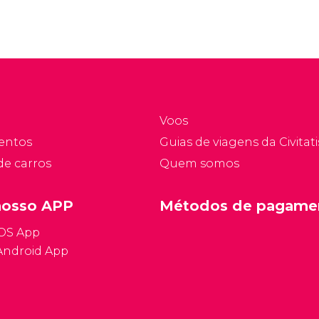
previsto durante sua
radicalmente diferente
tadia. Saiba como
do inglês.
nciona o sistema de
aúde na República
checa e compare as
pções de seguro
agem antes de viajar
Voos
ra Praga.
entos
Guias de viagens da Civitati
de carros
Quem somos
nosso APP
Métodos de pagame
iOS App
Android App