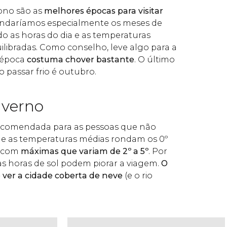
ono são as
melhores épocas para visitar
ndaríamos especialmente os meses de
o as horas do dia e as temperaturas
ilibradas. Como conselho, leve algo para a
a época
costuma chover bastante
. O último
 passar frio é outubro.
nverno
ecomendada para as pessoas que não
que as temperaturas médias rondam os 0º
, com
máximas que variam de 2º a 5º
. Por
as horas de sol podem piorar a viagem.
O
 ver a cidade coberta de neve
(e o rio