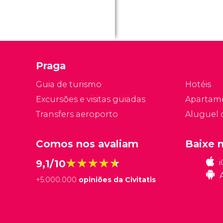
im
es
fu
s
T
Praga
o
vi
Guia de turismo
Hotéis
pa
Excursões e visitas guiadas
Apartam
Transfers aeroporto
Aluguel 
Comos nos avaliam
Baixe 
★★★★★
★★★★★
9,1/10
+
5.000.000
opiniões da Civitatis