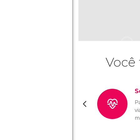
Você 
S
P
vi
m
s
c