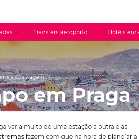
iadas
Transfers aeroporto
Hotéis em 
aneje sua viagem
po em Praga
 varia muito de uma estação a outra e as
xtremas
fazem com que na hora de planejar a