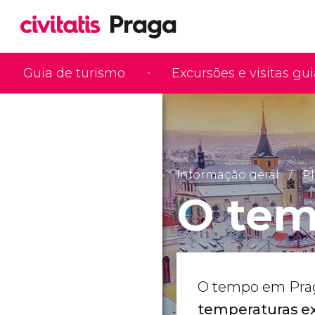
Guia de turismo
Excursões e visitas gu
Informação geral
Pl
O tem
O tempo em Praga
temperaturas e