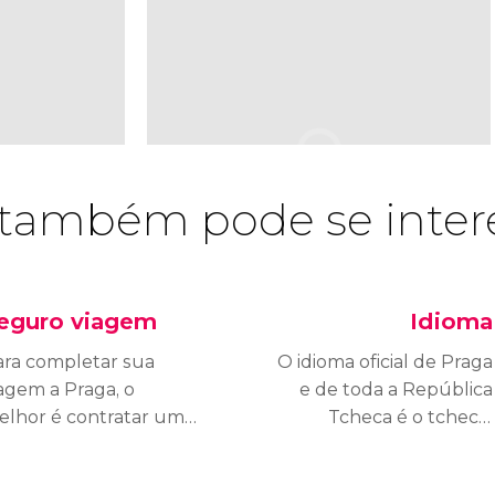
também pode se inter
eguro viagem
Idioma
ara completar sua
O idioma oficial de Praga
agem a Praga, o
e de toda a República
elhor é contratar um
Tcheca é o tcheco.
eguro viagem para
Exceto por poucas
obrir qualquer
palavras, é um idioma