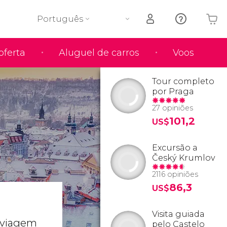
Português
oferta
Aluguel de carros
Voos
O seu carrinho está vazio
Tour completo
por Praga
27 opiniões
101,2
US$
Excursão a
Český Krumlov
2116 opiniões
86,3
US$
Visita guiada
 viagem
pelo Castelo