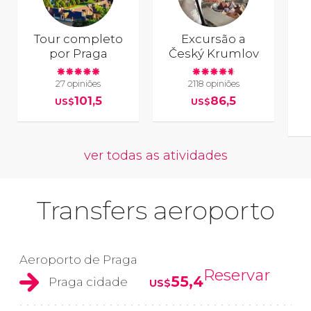
Tour completo
Excursão a
por Praga
Český Krumlov
27 opiniões
2118 opiniões
101,5
86,5
US$
US$
ver todas as atividades
Transfers aeroporto
Aeroporto de Praga
Reservar
55,4
Praga cidade
US$