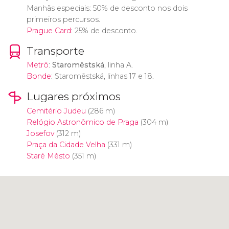
Manhãs especiais: 50% de desconto nos dois
primeiros percursos.
Prague Card
: 25% de desconto.
Transporte
Metrô
:
Staroměstská
, linha A.
Bonde
: Staroměstská, linhas 17 e 18.
Lugares próximos
Cemitério Judeu
(286 m)
Relógio Astronômico de Praga
(304 m)
Josefov
(312 m)
Praça da Cidade Velha
(331 m)
Staré Město
(351 m)
Clique para usar o mapa