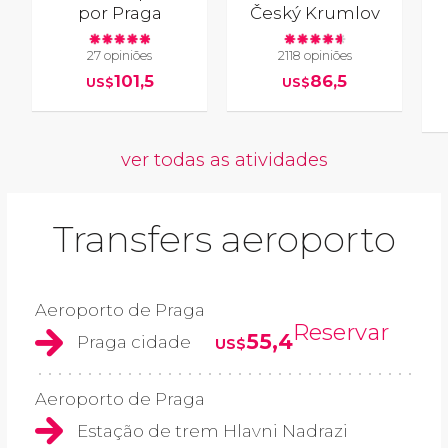
por Praga
Český Krumlov
27 opiniões
2118 opiniões
101,5
86,5
US$
US$
ver todas as atividades
Transfers aeroporto
Aeroporto de Praga
Reservar
55,4
Praga cidade
US$
Aeroporto de Praga
Estação de trem Hlavni Nadrazi