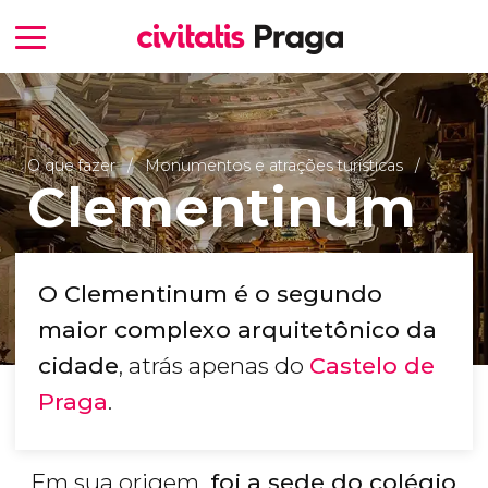
O que fazer
Monumentos e atrações turísticas
Clementinum
O Clementinum é o segundo
maior complexo arquitetônico da
cidade
, atrás apenas do
Castelo de
Praga
.
Em sua origem,
foi a sede do colégio