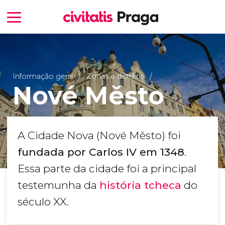
Informação geral
Zonas e distritos
Nové Město
A Cidade Nova (Nové Město) foi
fundada por Carlos IV em 1348
.
Essa parte da cidade foi a principal
testemunha da
história tcheca
do
século XX.