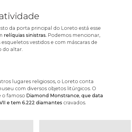
atividade
to da porta principal do Loreto está esse
om
relíquias sinistras.
Podemos mencionar,
s esqueletos vestidos e com máscaras de
 do altar.
os lugares religiosos, o Loreto conta
eu com diversos objetos litúrgicos. O
 é o famoso
Diamond Monstrance, que data
XVII e tem 6.222 diamantes
cravados.