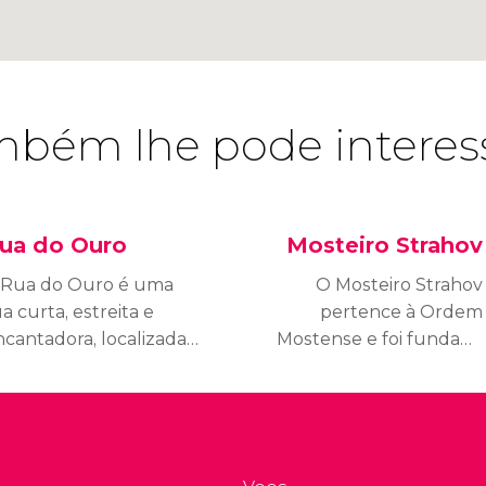
bém lhe pode interes
ua do Ouro
Mosteiro Strahov
 Rua do Ouro é uma
O Mosteiro Strahov
a curta, estreita e
pertence à Ordem
ncantadora, localizada
Mostense e foi fundado
 interior do Castelo de
por Vladislau II em 1143.
raga. Seu nome se
Sua aparência barroca
eve aos ourives que
atual data do final do
oraram nela no século
século XVII.
II.