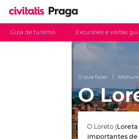
Guia de turismo
Excursões e visitas gu
O que fazer
Monumen
O Lor
O Loreto (
Loreta
importantes de