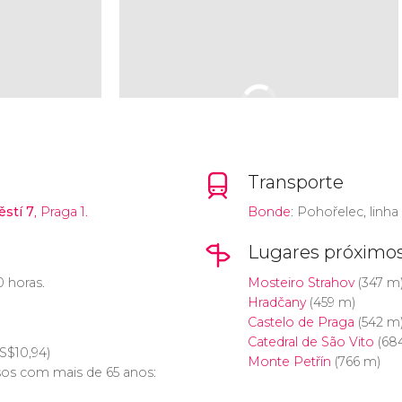
Transporte
stí 7
, Praga 1.
Bonde
: Pohořelec, linha 
Lugares próximo
0 horas.
Mosteiro Strahov
(347 m
Hradčany
(459 m)
Castelo de Praga
(542 m
Catedral de São Vito
(68
S$
10,94)
Monte Petřín
(766 m)
sos com mais de 65 anos: