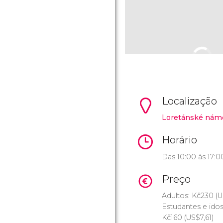
Localização
Loretánské námě
Horário
Das 10:00 às 17:0
Preço
Adultos:
Kč
230 (
U
Estudantes e ido
Kč
160 (
US$
7,61)