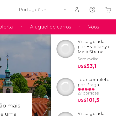
Português
oferta
Aluguel de carros
Voos
O seu carrinho está vazio
Visita guiada
por Hradčany e
Malá Strana
Sem avaliar
53,1
US$
Tour completo
por Praga
27 opiniões
101,5
US$
ão mais
-se uma
Visita guiada