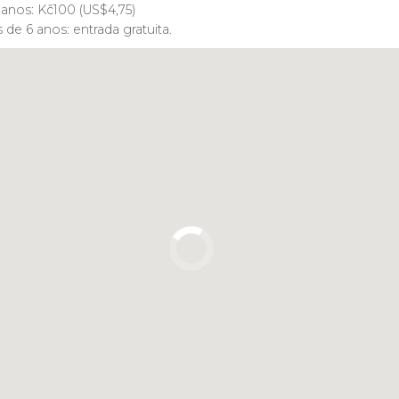
5 anos:
Kč
100 (
US$
4,75)
de 6 anos: entrada gratuita.
Clique para usar o mapa