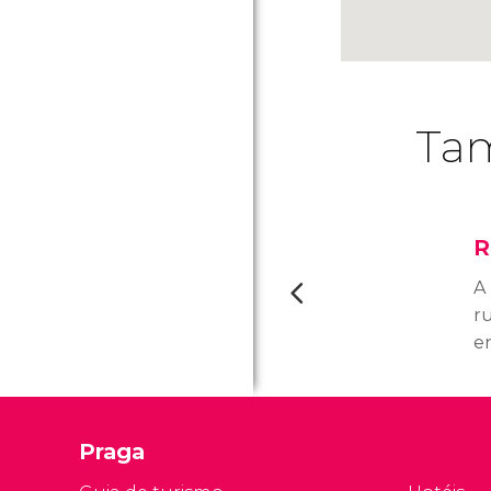
Tam
R
A
ru
e
no
P
d
Praga
m
XV