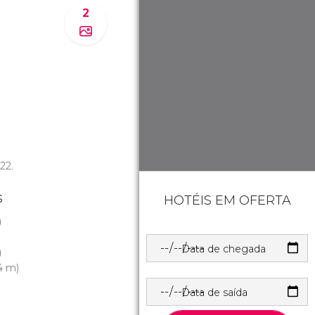
2
22.
s
HOTÉIS EM OFERTA
)
Data de chegada
)
4 m)
Data de saída