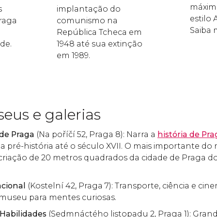
máxim
s
implantação do
estilo
raga
comunismo na
Saiba 
República Tcheca em
de.
1948 até sua extinção
em 1989.
eus e galerias
de Praga
(Na poříčí 52, Praga 8): Narra a
história de Pra
a pré-história até o século XVII. O mais importante d
riação de 20 metros quadrados da cidade de Praga do 
cional
(Kostelní 42, Praga 7): Transporte, ciência e c
 museu para mentes curiosas.
 Habilidades
(Sedmnáctého listopadu 2, Praga 1): Gran