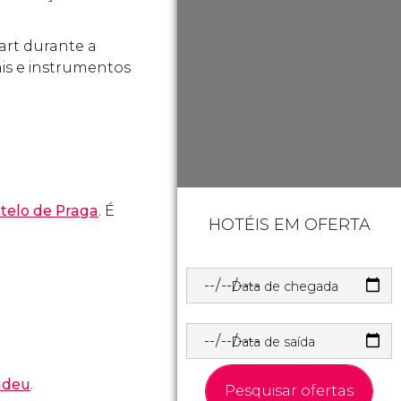
art durante a
is e instrumentos
telo de Praga
. É
HOTÉIS EM OFERTA
Data de chegada
Data de saída
udeu
.
Pesquisar ofertas