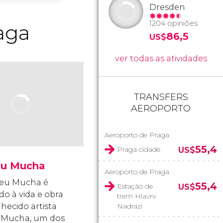
Dresden
1204 opiniões
aga
86,5
US$
ver todas as atividades
TRANSFERS
AEROPORTO
Aeroporto de Praga
55,4
Praga cidade
US$
u Mucha
Aeroporto de Praga
eu Mucha é
55,4
Estação de
US$
do à vida e obra
trem Hlavni
hecido artista
Nadrazi
 Mucha, um dos