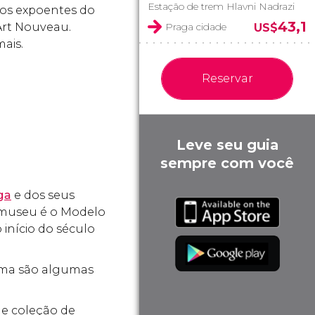
Estação de trem Hlavni Nadrazi
os expoentes do
43,1
 Art Nouveau.
Praga cidade
US$
mais.
Reservar
Leve seu guia
sempre com você
ga
e dos seus
o museu é o Modelo
início do século
inema são algumas
de coleção de