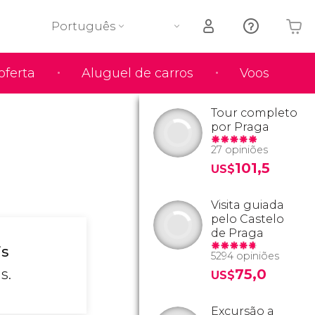
Português
oferta
Aluguel de carros
Voos
O seu carrinho está vazio
Tour completo
por Praga
27 opiniões
101,5
US$
Visita guiada
pelo Castelo
de Praga
is
5294 opiniões
s.
75,0
US$
Excursão a