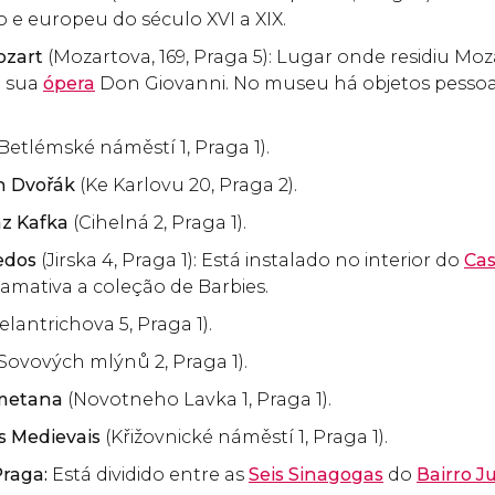
 e europeu do século XVI a XIX.
ozart
(Mozartova, 169, Praga 5): Lugar onde residiu Moz
a sua
ópera
Don Giovanni. No museu há objetos pessoa
(Betlémské náměstí 1, Praga 1).
n Dvořák
(Ke Karlovu 20, Praga 2).
nz Kafka
(Cihelná 2, Praga 1).
edos
(Jirska 4, Praga 1): Está instalado no interior do
Cas
amativa a coleção de Barbies.
lantrichova 5, Praga 1).
 Sovových mlýnů 2, Praga 1).
metana
(Novotneho Lavka 1, Praga 1).
s Medievais
(Křižovnické náměstí 1, Praga 1).
raga:
Está dividido entre as
Seis Sinagogas
do
Bairro J