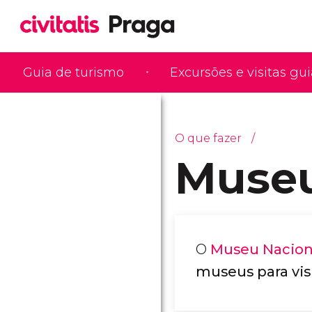
Guia de turismo
Excursões e visitas gu
O que fazer
Museu
O
Museu Nacion
museus para vis