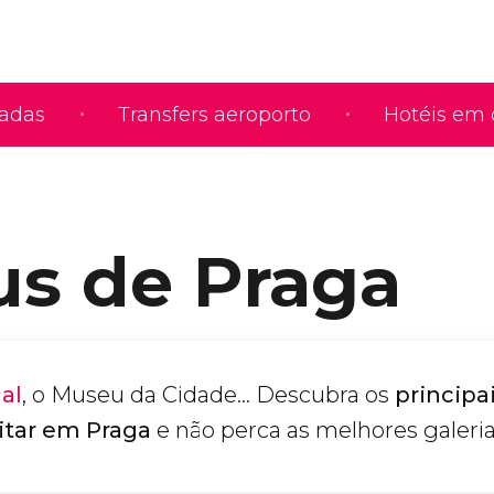
iadas
Transfers aeroporto
Hotéis em 
s de Praga
al
, o Museu da Cidade... Descubra os
principa
itar em Praga
e não perca as melhores galeria