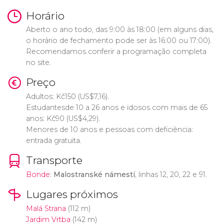
Horário
Aberto o ano todo, das 9:00 às 18:00 (em alguns dias,
o horário de fechamento pode ser às 16:00 ou 17:00).
Recomendamos conferir a programação completa
no site.
Preço
Adultos:
Kč
150 (
US$
7,16).
Estudantesde 10 a 26 anos e idosos com mais de 65
anos:
Kč
90 (
US$
4,29).
Menores de 10 anos e pessoas com deficiência:
entrada gratuita.
Transporte
Bonde
:
Malostranské námestí
, linhas 12, 20, 22 e 91.
Lugares próximos
Malá Strana
(112 m)
Jardim Vrtba
(142 m)