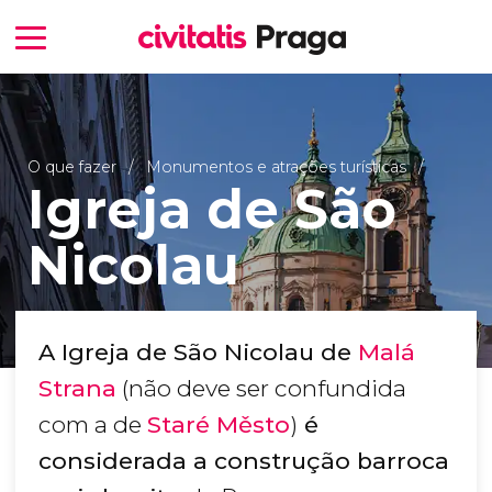
O que fazer
Monumentos e atrações turísticas
Igreja de São
Nicolau
A Igreja de São Nicolau de
Malá
Strana
(não deve ser confundida
com a de
Staré Město
)
é
considerada a construção barroca