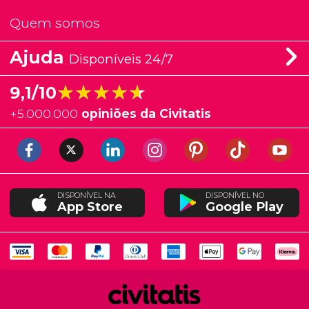
Quem somos
Ajuda
Disponíveis 24/7
★★★★★
★★★★★
9,1/10
+
5.000.000
opiniões da Civitatis
DISPONÍVEL NA
DISPONÍVEL NO
App Store
Google Play