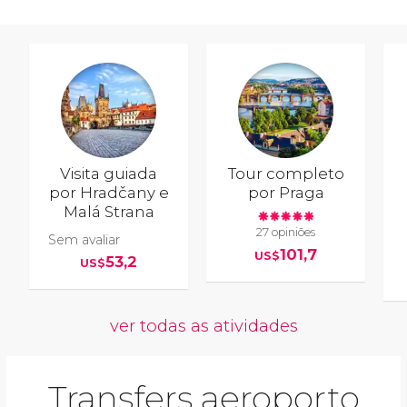
Visita guiada
Tour completo
por Hradčany e
por Praga
Malá Strana
27 opiniões
Sem avaliar
101,7
US$
53,2
US$
ver todas as atividades
Transfers aeroporto