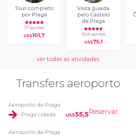
Tour completo
Visita guiada
por Praga
pelo Castelo
Č
de Praga
27 opiniões
5326 opiniões
101,7
US$
75,1
US$
ver todas as atividades
Transfers aeroporto
Aeroporto de Praga
Reservar
55,5
Praga cidade
US$
Aeroporto de Praga